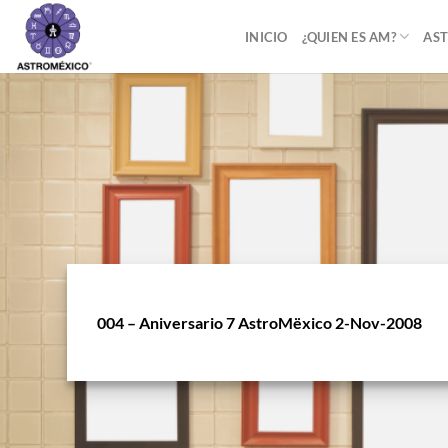
Saltar
al
INICIO
¿QUIEN ES AM?
AST
contenido
004 – Aniversario 7 AstroMëxico 2-Nov-2008