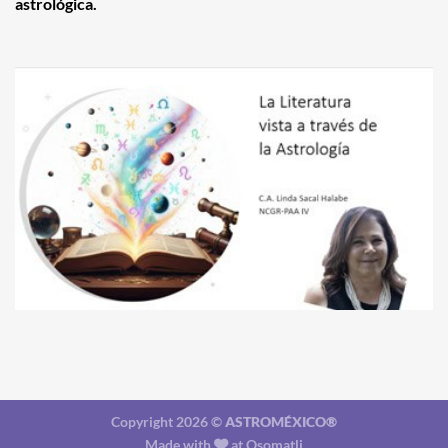
astrológica.
Copyright 2026 ©
ASTROMÉXICO®
Made with
at
Osomatli