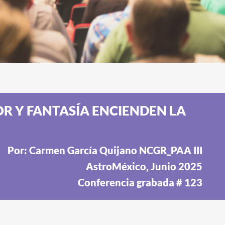
OR Y FANTASÍA ENCIENDEN LA
Por: Carmen García Quijano NCGR_PAA III
AstroMéxico, Junio 2025
Conferencia grabada # 123